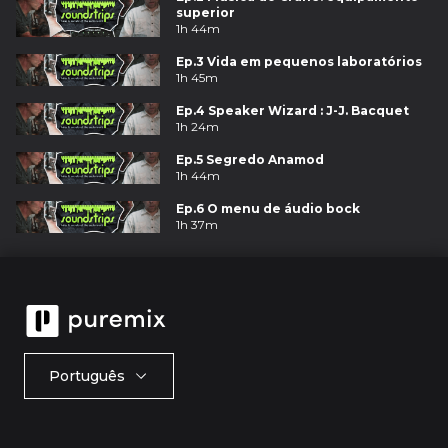
superior
1h 44m
Ep.3 Vida em pequenos laboratórios
1h 45m
Ep.4 Speaker Wizard : J-J. Bacquet
1h 24m
Ep.5 Segredo Anamod
1h 44m
Ep.6 O menu de áudio bock
1h 37m
Português