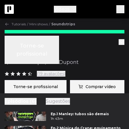
Vídeos
Tutorials
/
Mini shows
/
Soundstrips
Tutorials
Torne-se
Soundstrips
profissional
c/
Sound Strips
,
Fab Dupont
(19 avaliações)
Torne-se profissional
Comprar vídeo
Episódios (6)
Sugestões
Ep.1 Manley: tubos são demais
1h 43m
Ep.2 Música do Crane: equipamento