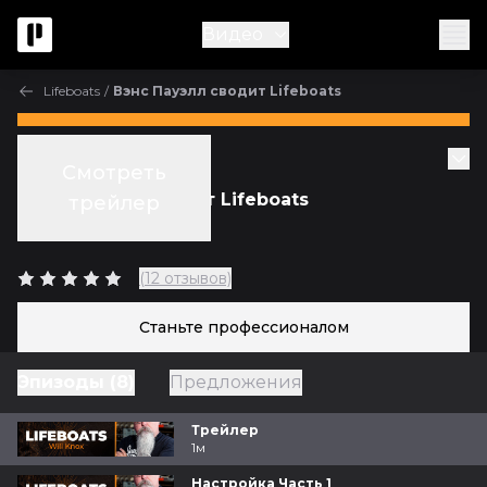
Видео
Lifeboats
/
Вэнс Пауэлл сводит Lifeboats
Collective mix
Смотреть
Вэнс Пауэлл сводит Lifeboats
трейлер
с
Vance Powell
(12 отзывов)
Станьте профессионалом
Эпизоды (8)
Предложения
Трейлер
1м
Настройка Часть 1