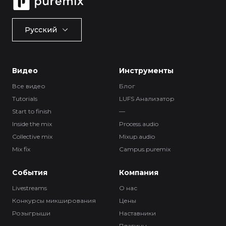
Русский
Видео
Инструменты
Все видео
Блог
Tutorials
LUFS Анализатор
Start to finish
—
Inside the mix
Process.audio
Collective mix
Mixup.audio
Mix fix
Campus.puremix
События
Компания
Livestreams
О нас
Конкурсы микширования
Цены
Розыгрыши
Наставники
Плагины