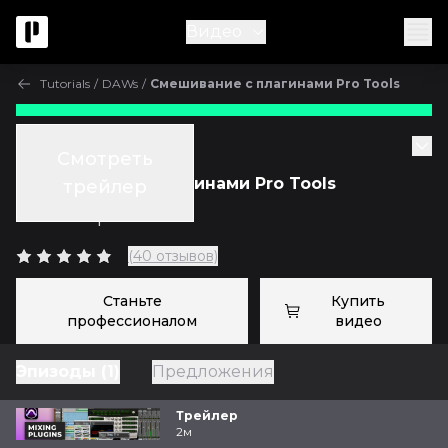
Видео
Tutorials
/
DAWs
/
Смешивание с плагинами Pro Tools
Tutorials
Смотреть
Смешивание с плагинами Pro Tools
трейлер
с
Fab Dupont
(40 отзывов)
Станьте
Купить
профессионалом
видео
Эпизоды (1)
Предложения
Трейлер
2м