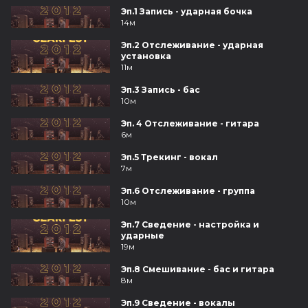
Эп.1 Запись - ударная бочка
14м
Эп.2 Отслеживание - ударная
установка
11м
Эп.3 Запись - бас
10м
Эп. 4 Отслеживание - гитара
6м
Эп.5 Трекинг - вокал
7м
Эп.6 Отслеживание - группа
10м
Эп.7 Сведение - настройка и
ударные
19м
Эп.8 Смешивание - бас и гитара
8м
Эп.9 Сведение - вокалы