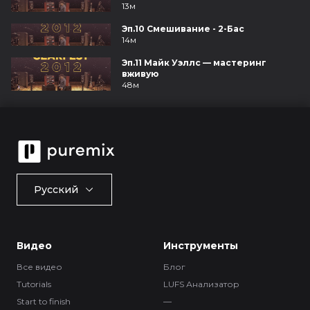
13м
Эп.10 Смешивание - 2-Бас
14м
Эп.11 Майк Уэллс — мастеринг
вживую
48м
Русский
Видео
Инструменты
Все видео
Блог
Tutorials
LUFS Анализатор
Start to finish
—