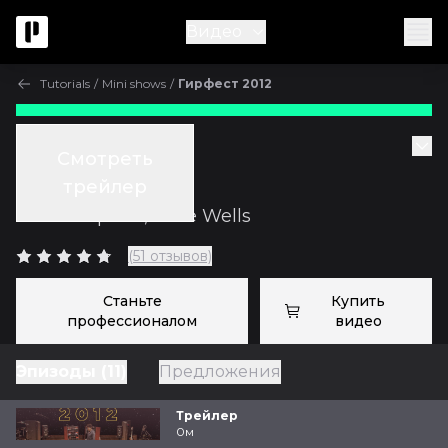
Видео
Tutorials
/
Mini shows
/
Гирфест 2012
Tutorials
Смотреть
Гирфест 2012
трейлер
с
Fab Dupont
,
Mike Wells
(51 отзывов)
Станьте
Купить
профессионалом
видео
Эпизоды (11)
Предложения
Трейлер
0м