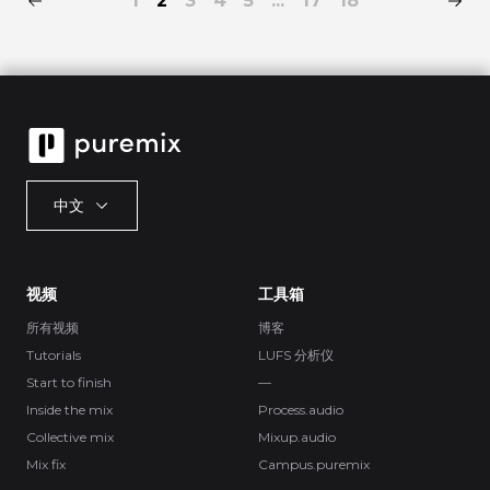
1
2
3
4
5
...
17
18
中文
视频
工具箱
所有视频
博客
Tutorials
LUFS 分析仪
Start to finish
—
Inside the mix
Process.audio
Collective mix
Mixup.audio
Mix fix
Campus.puremix