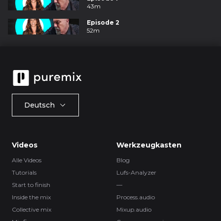
43m
Episode 2
52m
Deutsch
Videos
Werkzeugkasten
Alle Videos
Blog
Tutorials
Lufs-Analyzer
Start to finish
—
Inside the mix
Process.audio
Collective mix
Mixup.audio