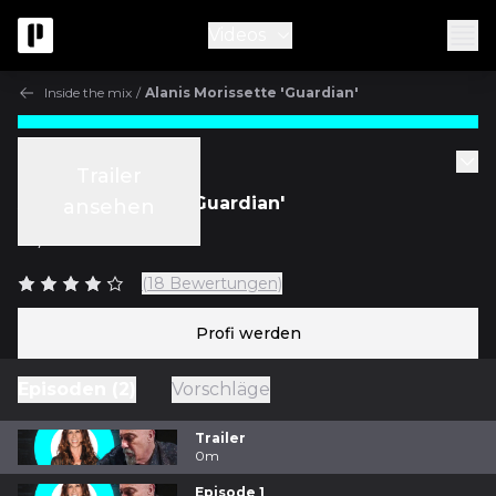
Videos
Inside the mix
/
Alanis Morissette 'Guardian'
Inside the mix
Trailer
Alanis Morissette 'Guardian'
ansehen
m/
Joe Chiccarelli
(18 Bewertungen)
Profi werden
Episoden (2)
Vorschläge
Trailer
0m
Episode 1