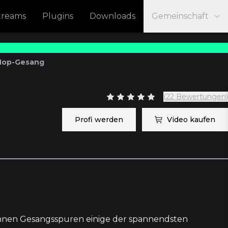
treams
Plugins
Downloads
Gemeinschaft
-Hop-Gesang
(22 Bewertungen)
Profi werden
Video kaufen
24
nnen Gesangsspuren einige der spannendsten