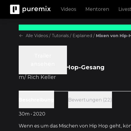
Videos
Mentoren
Lives
Alle Videos
/
Tutorials
/
Explained
/
Mixen von Hip
Trailer
Tutorials
ansehen
Mixen von Hip-Hop-Gesang
m/
Rich Keller
Bewertungen (22)
Beschreibung
30m • 2020
Wenn es um das Mischen von Hip Hop geht, kö