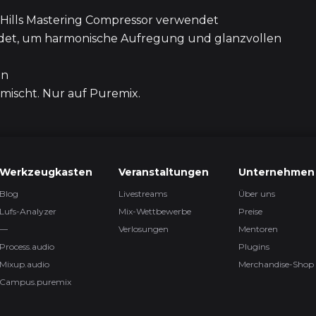
 Hills Mastering Compressor verwendet
1h 
ndet, um harmonische Aufregung und glanzvollen
en
19
 mischt. Nur auf Puremix.
52
Werkzeugkasten
Veranstaltungen
Unternehmen
3 Episod
Blog
Livestreams
Über uns
Lufs-Analyzer
Mix-Wettbewerbe
Preise
—
Verlosungen
Mentoren
2
Process.audio
Plugins
Mixup.audio
Merchandise-Shop
Campus.puremix
1h 5