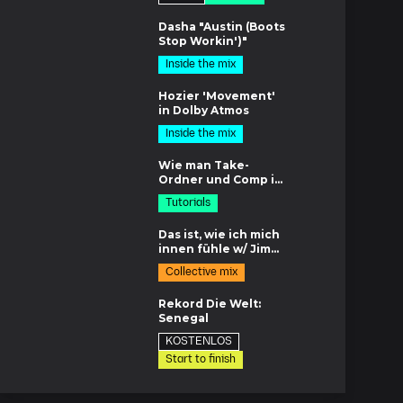
en
Dasha "Austin (Boots
Stop Workin')"
Inside the mix
en
Hozier 'Movement'
in Dolby Atmos
Inside the mix
2m
Wie man Take-
Ordner und Comp in
Logic Pro X
Tutorials
verwendet
m
Das ist, wie ich mich
innen fühle w/ Jimmy
Douglass
Collective mix
en
Rekord Die Welt:
Senegal
KOSTENLOS
Start to finish
m
Songstruktur erklärt