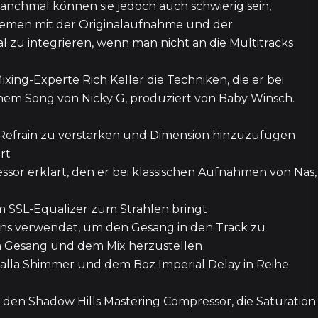
anchmal können sie jedoch auch schwierig sein,
4 Episod
lemen mit der Originalaufnahme und der
l zu integrieren, wenn man nicht an die Multitracks
3 Episod
xing-Experte Rich Keller die Techniken, die er bei
nem Song von Nicky G, produziert von Baby Winsch.
1
 Refrain zu verstärken und Dimension hinzuzufügen
rt
essor erklärt, den er bei klassischen Aufnahmen von Nas,
54
 SSL-Equalizer zum Strahlen bringt
6 Episod
ins verwendet, um den Gesang in den Track zu
m Gesang und dem Mix herzustellen
lla Shimmer und dem Boz Imperial Delay in Reihe
52
r den Shadow Hills Mastering Compressor, die Saturation