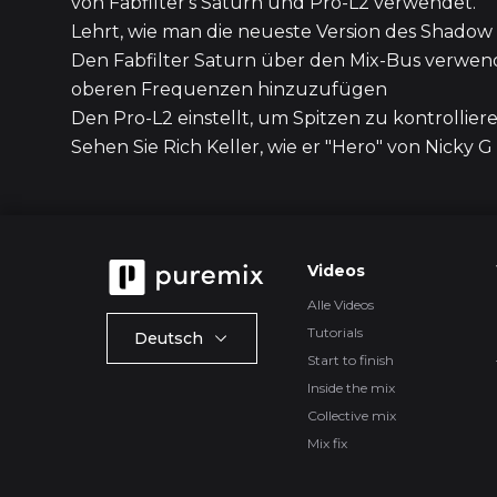
von Fabfilter's Saturn und Pro-L2 verwendet.
Lehrt, wie man die neueste Version des Shadow
Den Fabfilter Saturn über den Mix-Bus verwe
oberen Frequenzen hinzuzufügen
Den Pro-L2 einstellt, um Spitzen zu kontrollier
Sehen Sie Rich Keller, wie er "Hero" von Nicky G
Videos
Alle Videos
Tutorials
Deutsch
Start to finish
Inside the mix
Collective mix
Mix fix