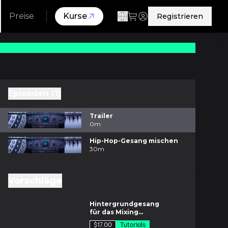
Preise
Kurse
Registrieren
Episoden (1)
Trailer
0m
Hip-Hop-Gesang mischen
30m
Vorschläge
m
Hintergrundgesang
für das Mixing
vorbereiten
$17.00
Tutorials