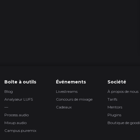
1
4 épisod
5 épisod
Boîte à outils
Événements
Société
Blog
Livestreams
À propos de nous
1h 4
Analyseur LUFS
Concours de mixage
Tarifs
—
Cadeaux
Mentors
Process.audio
Plugins
2h 
Mixup.audio
Boutique de goodi
Campus.puremix