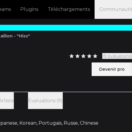
reams
Plugins
Téléchargements
Communaut
llion - "Hiss"
(9 évaluations)
Devenir pro
Artiste
Évaluations (9)
Japanese, Korean, Portugais, Russe, Chinese