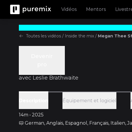
Vidéos
Mentors
Livest
Toutes les vidéos
/
Inside the mix
/
Megan Thee Sta
Devenir
Inside the mix
pro
Episode 1
avec
Leslie Brathwaite
Équipement et logiciel
Description
14m • 2025
German, Anglais, Espagnol, Français, Italien, 