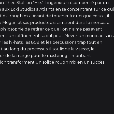
an Thee Stallion “Hiss”, l’ingénieur récompensé par un
aux Loki Studios à Atlanta en se concentrant sur ce qui
ect du rough mix. Avant de toucher à quoi que ce soit, il
Megan et ses producteurs aimaient dans le morceau.
1
 philosophie de retirer ce que l’on n’aime pas avant
ment un raffinement subtil peut élever un morceau sans
es hi-hats, les 808 et les percussions trap tout en
3 épisod
t au long du processus, il souligne la vitesse, la
arder de la marge pour le mastering—montrant
ion transforment un solide rough mix en un succès
53
1
28