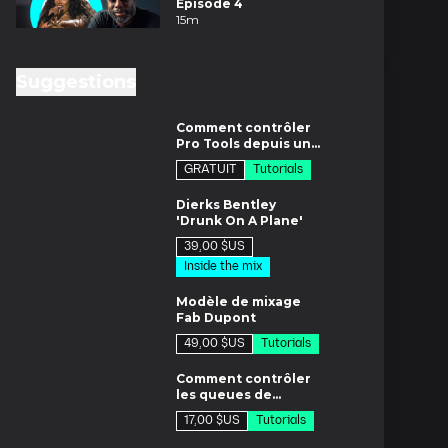
Épisode 4
15m
Suggestions
7m
Comment contrôler
Pro Tools depuis un
iPad
GRATUIT
Tutorials
es
Dierks Bentley
'Drunk On A Plane'
39,00 $US
Inside the mix
m
Modèle de mixage
Fab Dupont
49,00 $US
Tutorials
7m
Comment contrôler
les queues de
réverbération sur
17,00 $US
Tutorials
les voix
m