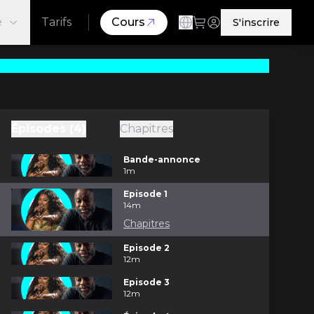
é
Tarifs
Cours
S'inscrire
Épisodes (4)
Chapitres
Bande-annonce
1m
Episode 1
14m
Chapitres
Episode 2
12m
Episode 3
12m