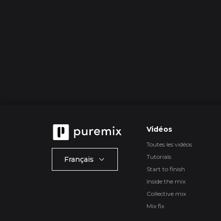
Vidéos
Toutes les vidéos
Tutorials
Français
Start to finish
Inside the mix
Collective mix
Mix fix