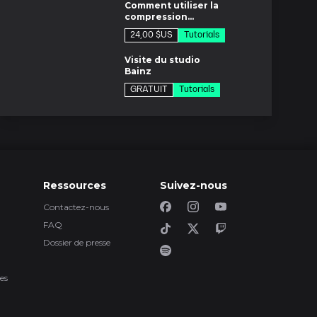
Comment utiliser la
compression
multibande
24,00 $US
Tutorials
7m
Visite du studio
Bainz
GRATUIT
Tutorials
es
Hozier 'Movement'
Inside the mix
es
Robbie Williams
'Don't Stop Talking'
Ressources
Suivez-nous
39,00 $US
Inside the mix
Contactez-nous
1m
FAQ
Mélanger avec les
plugins Softube
Dossier de presse
GRATUIT
Tutorials
6m
es
Out There par le
Producteur : ill
Factor
GRATUIT
Mix Fix