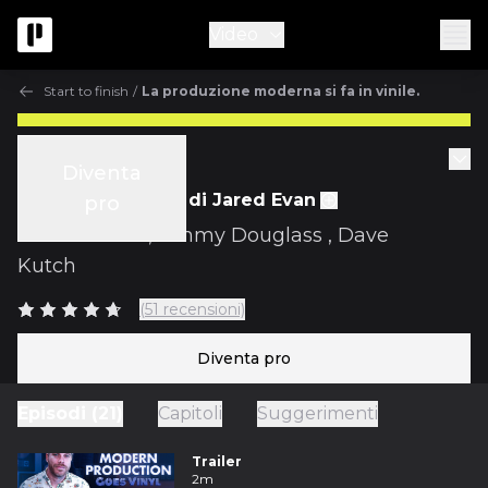
Video
Start to finish
/
La produzione moderna si fa in vinile.
Start to finish
Diventa
Ep.3 Introduzione di Jared Evan
pro
con
ill Factor
,
Jimmy Douglass
,
Dave
Kutch
(51 recensioni)
Diventa pro
Episodi (21)
Capitoli
Suggerimenti
Trailer
2m