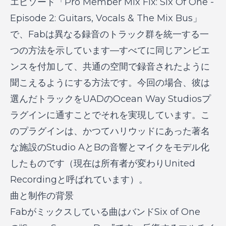
エピソード「
Pro Member Mix Fix: Six Of One -
Episode 2: Guitars, Vocals & The Mix Bus
」
で、Fabは異なる録音のトラック群を統一する一
つの方法を示しています—すべてに同じアンビエ
ンスを付加して、共通の空間で録音されたように
聞こえるようにする方法です。今回の場合、彼は
選んだトラックをUADのOcean Way Studiosプ
ラグインに通すことでそれを実現しています。こ
のプラグインは、かつてハリウッドにあった著名
な施設のStudio AとBの音響とマイクをモデル化
したものです（現在は所有者が変わりUnited
Recordingと呼ばれています）。
曲と制作の背景
Fabがミックスしている曲はバンドSix of One