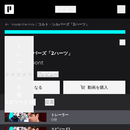
ビデオ
Inside the mix
/
コルト・シルバーズ「2ハーツ」
Inside the mix
ト
コルト・シルバーズ「2ハーツ」
レ
ー
w/
Fab Dupont
ラ
(7レビュー)
ー
を
プロになる
動画を購入
視
エピソード (2)
提案
聴
トレーラー
0分
エピソード1