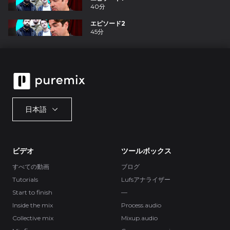
40分
エピソード2
45分
日本語
ビデオ
ツールボックス
すべての動画
ブログ
Tutorials
Lufsアナライザー
Start to finish
—
Inside the mix
Process.audio
Collective mix
Mixup.audio