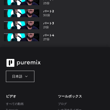
23分
パート2
30分
パート3
21分
パート4
27分
日本語
ビデオ
ツールボックス
すべての動画
ブログ
Tutorials
Lufsアナライザー