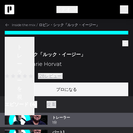
ビデオ
Inside the mix
/
ロビン・シック「ルック・イージー」
Inside the mix
ト
ロビン・シック「ルック・イージー」
レ
ー
w/
Jean-Marie Horvat
ラ
(28レビュー)
ー
を
プロになる
視
エピソード (4)
提案
聴
トレーラー
1分
パート1