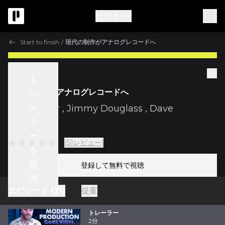
ビデオ
Start to finish
/
現代の制作がアナログレコードへ
Start to finish
ト
現代の制作がアナログレコードへ
レ
ー
w/
ill Factor
,
Jimmy Douglass
,
Dave
ラ
Kutch
ー
(51レビュー)
を
視
登録して無料で視聴
聴
エピソード (21)
提案
トレーラー
2分