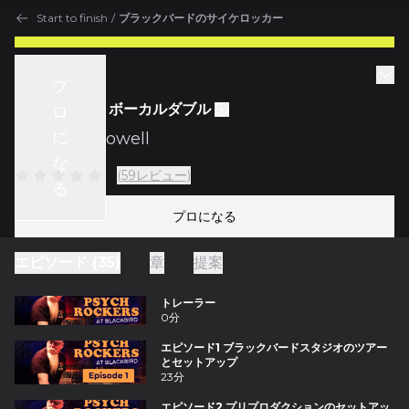
Start to finish
/
ブラックバードのサイケロッカー
Start to finish
プ
エピソード19 ボーカルダブル
ロ
に
w/
Vance Powell
な
(59レビュー)
る
プロになる
エピソード (35)
章
提案
トレーラー
0分
エピソード1 ブラックバードスタジオのツアー
とセットアップ
23分
エピソード2 プリプロダクションのセットアッ