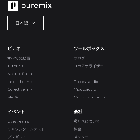
日本語
ビデオ
ツールボックス
すべての動画
ブログ
Tutorials
Lufsアナライザー
Start to finish
—
Inside the mix
Process.audio
Collective mix
Mixup.audio
Mix fix
Campus.puremix
イベント
会社
Livestreams
私たちについて
ミキシングコンテスト
料金
プレゼント
メンター