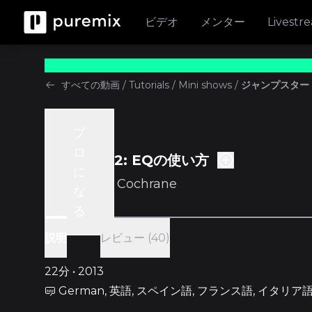
ビデオ
メンター
Livestr
すべての動画
/
Tutorials
/
Mini shows
/
ジャンプスター
プ
Tutorials
ロ
エピソード2: EQの使い方
に
w/
Graham Cochrane
な
る
レビュー (40)
説明
22分 • 2013
German, 英語, スペイン語, フランス語, イタリア語, J