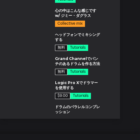
12分
分
エピソード14 EQとリミッティング
心の中はこんな感じです
17分
w/ ジミー・ダグラス
Collective mix
エピソード15 参考トラック
分
24分
ヘッドフォンでミキシング
する
無料
Tutorials
分
Grand Channelでパン
チのあるドラムを作る方法
無料
Tutorials
分
Logic Pro Xでドラマー
を使用する
$9.00
Tutorials
分
ドラムのパラレルコンプレ
ッション
$14.00
Tutorials
ド
モータウンのサウンドを再
現する