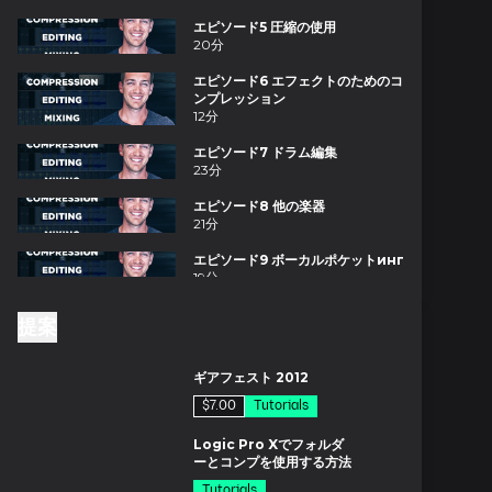
エピソード5 圧縮の使用
20分
エピソード6 エフェクトのためのコ
ンプレッション
12分
エピソード7 ドラム編集
23分
エピソード8 他の楽器
21分
エピソード9 ボーカルポケットинг
19分
エピソード10 ボリュームとパン
提案
17分
ド
エピソード11 EQ & アンビエンス
ギアフェスト 2012
27分
$7.00
Tutorials
エピソード12：移行と流れ
分
23分
Logic Pro Xでフォルダ
ーとコンプを使用する方法
エピソード13 マスタリング入門
Tutorials