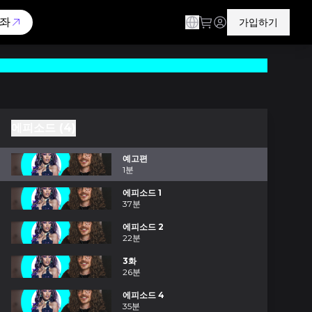
좌
가입하기
에피소드 (4)
예고편
1분
에피소드 1
37분
에피소드 2
22분
3화
26분
에피소드 4
35분