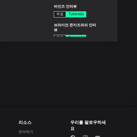
분
바인즈 인터뷰
무료
Tutorials
분
브라이언 몬카즈와의 인터
뷰
무료
Tutorials
분
힙합 보컬 믹싱
$49.00
Tutorials
드
우리의 평화 'Drop Me In
The Water'
$39.00
Inside the mix
분
신시사이저 101 - 진동기 및
필터
$15.00
Tutorials
분
기어페스트 2013
리소스
우리를 팔로우하세
요
$29.00
Tutorials
문의하기
분