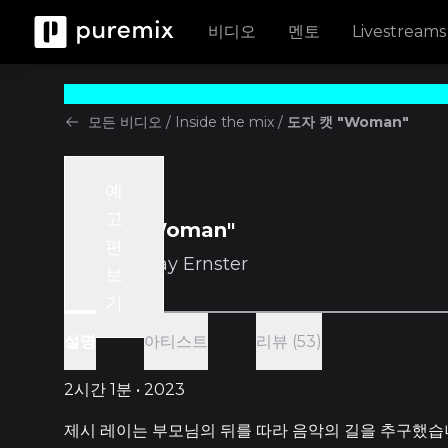
비디오
멘토
Livestreams
모든 비디오
/
Inside the mix
/
도자 캣 "Woman"
예
Inside the mix
고
도자 캣 "Woman"
편
w/
Jesse Ray Ernster
보
기
아티스트
리뷰 (53)
설명
2시간 1분 • 2023
제시 레이는 부모님의 뒤를 따라 음악의 길을 추구했습니