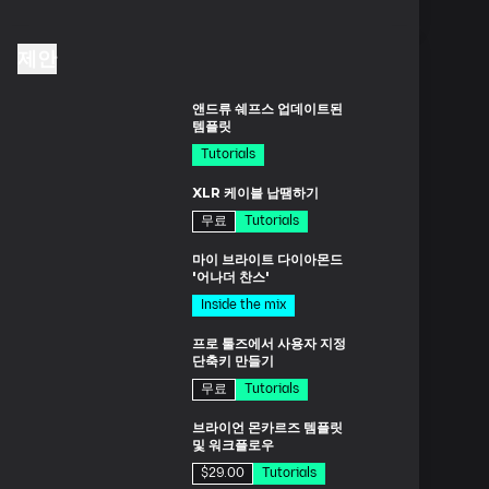
제안
드
앤드류 쉐프스 업데이트된
템플릿
Tutorials
분
XLR 케이블 납땜하기
무료
Tutorials
드
마이 브라이트 다이아몬드
'어나더 찬스'
Inside the mix
분
프로 툴즈에서 사용자 지정
단축키 만들기
무료
Tutorials
분
브라이언 몬카르즈 템플릿
및 워크플로우
$29.00
Tutorials