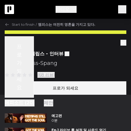
비디오
Start to finish
/
멤피스는 여전히 영혼을 가지고 있다.
Start to finish
프
Ep.20 제리 필립스 - 인터뷰
로
가
w/
Matt Ross-Spang
되
(68 리뷰)
세
요
프로가 되세요
에피소드 (20)
제안
예고편
0분
Ep.1 라이브 룸 설정 및 사운드 얻기