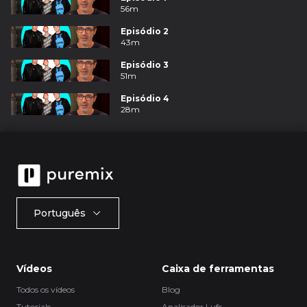
56m
Episódio 2
43m
Episódio 3
51m
Episódio 4
28m
Português
Vídeos
Caixa de ferramentas
Todos os vídeos
Blog
Tutorials
Analisador Lufs