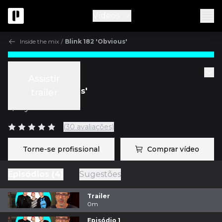
Vídeos
Inside the mix
/
Blink 182 'Obvious'
Inside the mix
Assistir
Blink 182 'Obvious'
trailer
c/
Ryan Hewitt
(30 avaliações)
Torne-se profissional
Comprar vídeo
Episódios (4)
Sugestões
Trailer
0m
Episódio 1