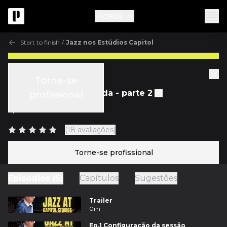
Vídeos
Start to finish
/
Jazz nos Estúdios Capitol
Start to finish
Torne-se
Ep.3 Gravação da Banda - parte 2
profissional
c/
Al Schmitt
(18 avaliações)
Torne-se profissional
Episódios (5)
Capítulos
Sugestões
Trailer
0m
Ep.1 Configuração da sessão