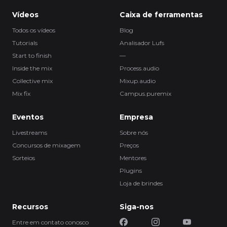
Vídeos
Caixa de ferramentas
Todos os vídeos
Blog
Tutorials
Analisador Lufs
Start to finish
—
Inside the mix
Process.audio
Collective mix
Mixup.audio
Mix fix
Campus.puremix
Eventos
Empresa
Livestreams
Sobre nós
Concursos de mixagem
Preços
Sorteios
Mentores
Plugins
Loja de brindes
Recursos
Siga-nos
Entre em contato conosco