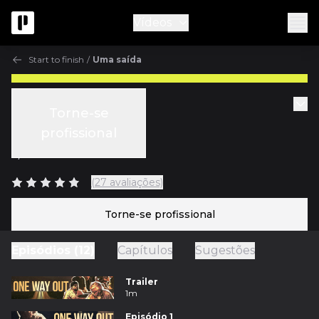
Vídeos
Start to finish
/
Uma saída
Start to finish
Torne-se
Episódio 8
profissional
c/
Ken Scott
(27 avaliações)
Torne-se profissional
Episódios (12)
Capítulos
Sugestões
Trailer
1m
Episódio 1