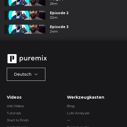
29m
Episode 2
32m
Episode 3
24m
Deutsch
Videos
Werkzeugkasten
Alle Videos
Blog
Tutorials
Lufs-Analyzer
Start to finish
—