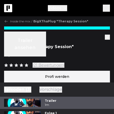
Videos
Inside the mix
/
BigXThaPlug "Therapy Session"
Inside the mix
Trailer
BigXThaPlug "Therapy Session"
ansehen
m/
Bainz
(21 Bewertungen)
Profi werden
Episoden (3)
Vorschläge
Trailer
1m
Folge 1