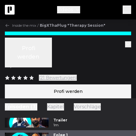
Videos
Inside the mix
/
BigXThaPlug "Therapy Session"
Inside the mix
Profi
Folge 1
werden
m/
Bainz
(21 Bewertungen)
Profi werden
Episoden (3)
Kapitel
Vorschläge
Trailer
1m
Folge 1