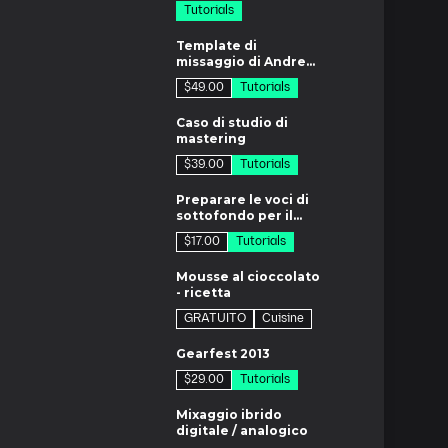
Tutorials
di
Template di
missaggio di Andrew
Scheps
$49.00
Tutorials
m
Caso di studio di
mastering
$39.00
Tutorials
m
Preparare le voci di
sottofondo per il
mixaggio
$17.00
Tutorials
m
Mousse al cioccolato
- ricetta
GRATUITO
Cuisine
6m
Gearfest 2013
$29.00
Tutorials
7m
Mixaggio ibrido
digitale / analogico