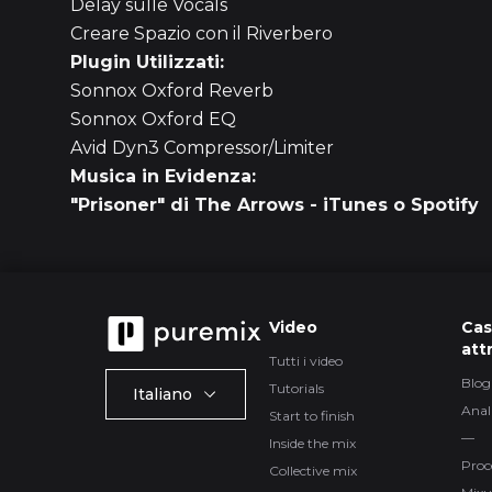
Delay sulle Vocals
Creare Spazio con il Riverbero
Plugin Utilizzati:
Sonnox Oxford Reverb
Sonnox Oxford EQ
Avid Dyn3 Compressor/Limiter
Musica in Evidenza:
"Prisoner" di
The Arrows
-
iTunes
o
Spotify
Video
Cas
att
Tutti i video
Blog
Tutorials
Italiano
Anal
Start to finish
—
Inside the mix
Proc
Collective mix