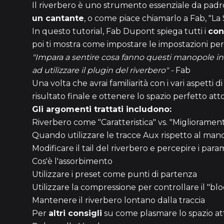
Il riverbero è uno strumento essenziale da pad
un cantante
, o come piace chiamarlo a Fab, "La S
In questo tutorial, Fab Dupont spiega tutti i
cont
poi ti mostra come impostare le impostazioni per c
"Impara a sentire cosa fanno questi manopole in
ad utilizzare il plugin del riverbero" -
Fab
Una volta che avrai familiarità con i vari aspetti d
risultato finale e ottenere lo spazio perfetto atto
Gli argomenti trattati includono:
Riverbero come "Caratteristica" vs. "Miglioramen
Quando utilizzare le tracce Aux rispetto al ma
Modificare il tail del riverbero e percepire i pa
Cos'è l'assorbimento
Utilizzare i preset come punti di partenza
Utilizzare la compressione per controllare il "bl
Mantenere il riverbero lontano dalla traccia
Per
altri consigli
su come plasmare lo spazio atto