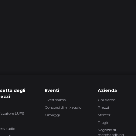
1h 1
2 episo
2 episo
10 episo
setta degli
Eventi
Azienda
rezzi
Livestreams
Chi siamo
1
Concorsi di mixaggio
Prezzi
izzatore LUFS
Omaggi
Mentori
Plugin
19
ess.audio
Negozio di
merchandising