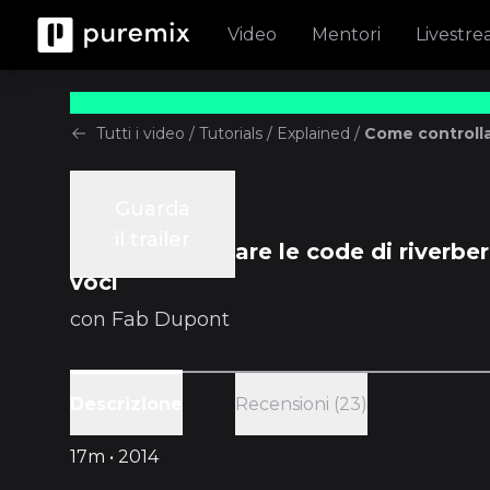
Video
Mentori
Livestr
Tutti i video
/
Tutorials
/
Explained
/
Come controllar
Guarda
Tutorials
il trailer
Come controllare le code di riverber
voci
con
Fab Dupont
Recensioni (23)
Descrizione
17m • 2014