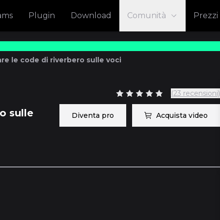
eams
Plugin
Download
Comunità
Prezzi
e le code di riverbero sulle voci
(23 recensioni)
o sulle
Diventa pro
Acquista video
45