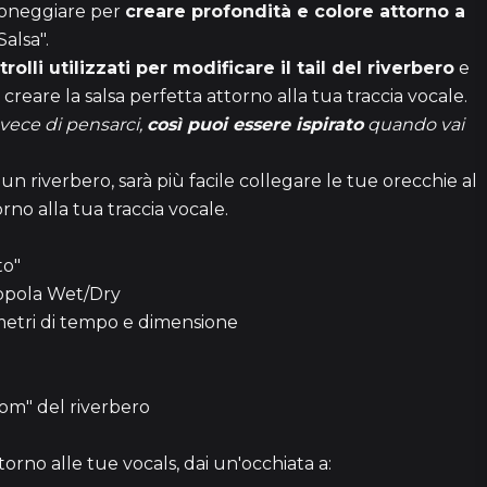
roneggiare per
creare profondità e colore attorno a
2 episo
alsa".
rolli utilizzati per modificare il tail del riverbero
e
reare la salsa perfetta attorno alla tua traccia vocale.
37
vece di pensarci,
così puoi essere ispirato
quando vai
i un riverbero, sarà più facile collegare le tue orecchie al
24
rno alla tua traccia vocale.
to"
6
nopola Wet/Dry
rametri di tempo e dimensione
1h 4
oom" del riverbero
1h 2
rno alle tue vocals, dai un'occhiata a: