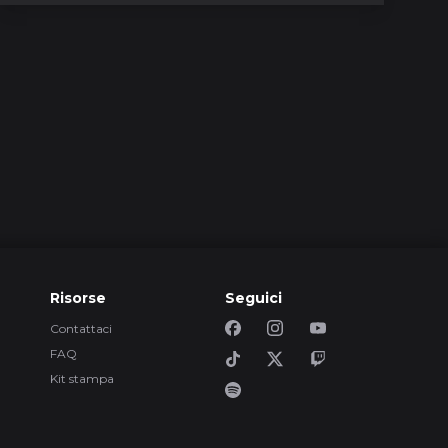
$35.00
Tutorials
0m
Tour dello studio
Blackbird
GRATUITO
Tutorials
di
Produzione mobile
con UA Volt
Tutorials
di
Royal Blood 'How Did
We Get So Dark?' -
mastering
$39.00
Inside the mix
di
Tra Due Shures
Risorse
Seguici
Tutorials
Contattaci
4m
FAQ
I 13 migliori
scorciatoie da
Kit stampa
tastiera in Pro Tools
GRATUITO
Tutorials
m
I controlli