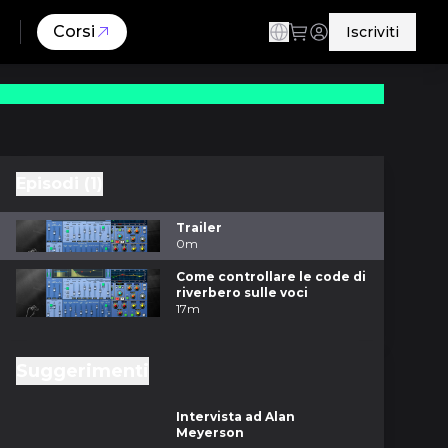
Corsi
Iscriviti
Episodi (1)
Trailer
0m
Come controllare le code di
riverbero sulle voci
17m
Suggerimenti
m
Intervista ad Alan
Meyerson