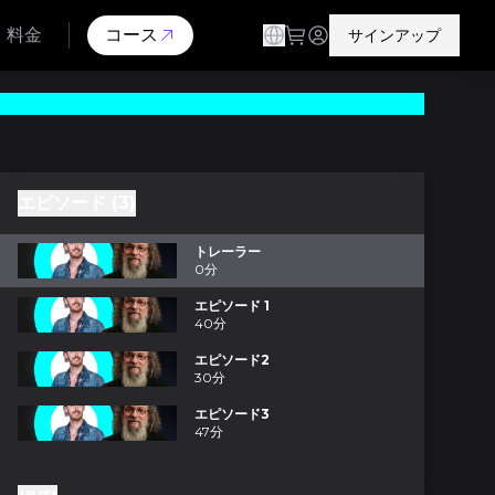
料金
コース
サインアップ
エピソード (3)
トレーラー
0分
エピソード 1
40分
エピソード2
30分
エピソード3
47分