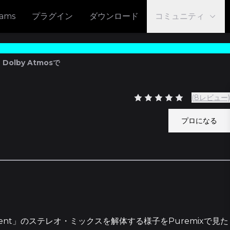
eams
プラグイン
ダウンロード
コミュニティ
Dolby Atmosで
(8レビュー)
プロになる
ent」のステレオ・ミックスを解体する様子
をPuremixで見た