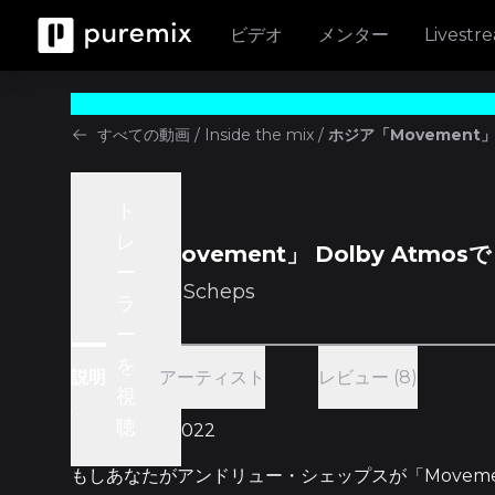
ビデオ
メンター
Livestr
すべての動画
/
Inside the mix
/
ホジア「Movement」 
ト
Inside the mix
レ
ホジア「Movement」 Dolby Atmosで
ー
w/
Andrew Scheps
ラ
ー
を
アーティスト
レビュー (8)
説明
視
聴
1時間 58分 • 2022
もしあなたが
アンドリュー・シェップスが「Movem