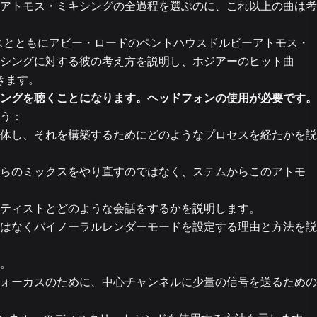
アトモス・ミキシングの全過程を選ぶのに、これ以上の曲は考
1時間 10
プスとともにアビー・ロードのペントハウスドルビーアトモス・
シングに対する彼の考え方を説明し、ホジアーのヒット曲
2
きます。
ングを聴くことになります。ヘッドフォンの使用が必要です。
う：
54
体し、それを構築するためにどのようなプロセスを経たかを説
らのミックスをやり直すのではなく、ステムからこのアトモ
14
ーティストとどのような会話をするかを説明します。
はなくバイノーラルレンダーモードを設定する理由と方法を説
2エピソー
。
ォーカスのために、中心チャンネルに少量の信号を送るための
4エピソー