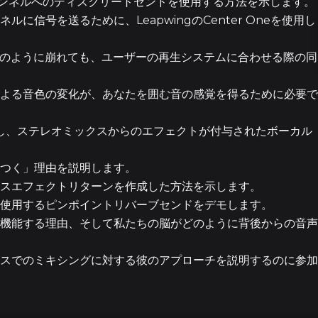
ャンネルへのディスクリートセンドを使用する方法を示します。
信号を送るために、LeapwingのCenter Oneを使用し
7エピソー
、信号がどのように崩れても、ユーザーの再生システムに合わせる際の同
よる音色の変化が、あなたを囲む音の感覚を得るために必要で
3エピソー
法で使用し、ステレオミックスからのエフェクトが付与されたボーカル
つく」理由を説明します。
5エピソー
モスエフェクトリターンを作成した方法を示します。
使用するピンポイントリバーブセンドをデモします。
機能する理由、そして私たちの脳がどのように背後からの音声
13
スでのミキシングに対する彼のアプローチを説明するのに参加
31