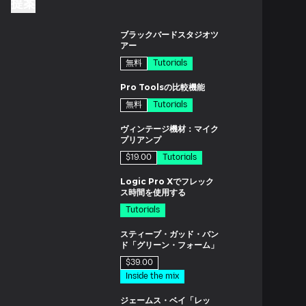
提案
分
ブラックバードスタジオツ
アー
無料
Tutorials
分
Pro Toolsの比較機能
無料
Tutorials
分
ヴィンテージ機材：マイク
プリアンプ
$19.00
Tutorials
分
Logic Pro Xでフレック
ス時間を使用する
Tutorials
ド
スティーブ・ガッド・バン
ド「グリーン・フォーム」
$39.00
Inside the mix
ド
ジェームス・ベイ「レッ