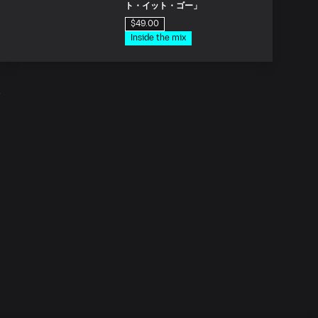
ト・イット・ゴー」
$49.00
Inside the mix
ド
アモス・リー「Worry
No More」
1無料エピソード
Inside the mix
ド
Tmboy 'The Light'
$39.00
Inside the mix
ド
ザ・フー・ファイターズ
「トラジディ」
Inside the mix
分
圧縮の概要
無料
Tutorials
分
ファブ・デュポンとのイン
タビュー
無料
Tutorials