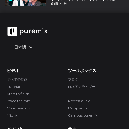
1時間 54分
日本語
ビデオ
ツールボックス
すべての動画
ブログ
Tutorials
Lufsアナライザー
Start to finish
—
Inside the mix
Process.audio
Collective mix
Mixup.audio
Mix fix
Campus.puremix
イベント
会社