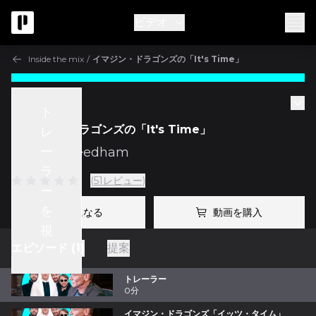
ビデオ
Inside the mix
/
イマジン・ドラゴンズの「It's Time」
Inside the mix
ト
イマジン・ドラゴンズの「It's Time」
レ
ー
w/
Mark Needham
ラ
(51レビュー)
ー
を
プロになる
動画を購入
視
エピソード (1)
提案
聴
トレーラー
0分
イマジン・ドラゴンズ「イッツ・タイム」