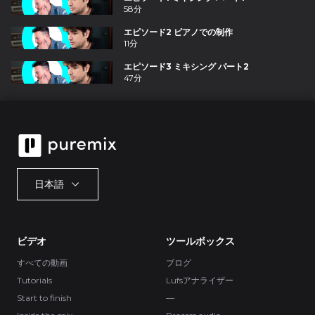
58分
エピソード2 ピアノでの制作
11分
エピソード3 ミキシング パート2
47分
日本語
ビデオ
ツールボックス
すべての動画
ブログ
Tutorials
Lufsアナライザー
Start to finish
—