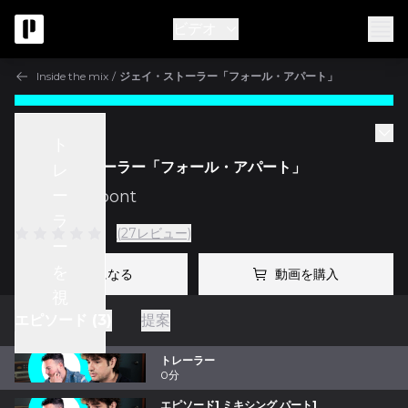
ビデオ
Inside the mix
/
ジェイ・ストーラー「フォール・アパート」
Inside the mix
ト
ジェイ・ストーラー「フォール・アパート」
レ
ー
w/
Fab Dupont
ラ
(27レビュー)
ー
を
プロになる
動画を購入
視
エピソード (3)
提案
聴
トレーラー
0分
エピソード1 ミキシング パート1