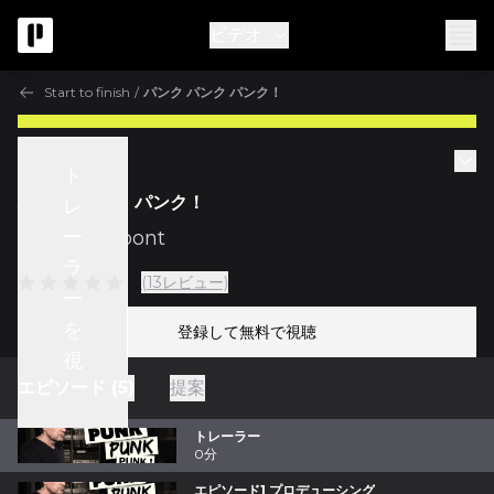
ビデオ
Start to finish
/
パンク パンク パンク！
Start to finish
ト
パンク パンク パンク！
レ
ー
w/
Fab Dupont
ラ
(13レビュー)
ー
を
登録して無料で視聴
視
エピソード (5)
提案
聴
トレーラー
0分
エピソード1 プロデューシング