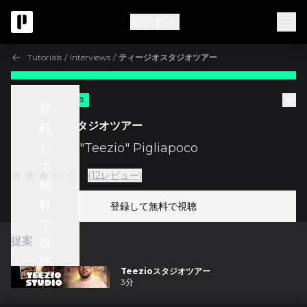
ビデオ
Tutorials
/
Interviews
/
ティージオスタジオツアー
無料
Tutorials
登
ティージオスタジオツアー
録
し
w/
Patrizio "Teezio" Pigliapoco
て
(12レビュー)
無
料
登録して無料で視聴
で
提案
視
聴
Teezioスタジオツアー
3分