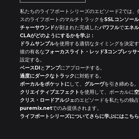
私たちのライフボートシリーズのエピソード2では、
スのライフボートのマルチトラックを
SSLコンソール
チャーサウンド
が刻まれた完成した
パワフル
で
エネル
CLAがどのようにするかを学ぶ：
ドラムサンプル
を使用する適切なタイミングを決定す
彼の有名な
フォーカスライト・レッド3コンプレッサ
設定する。
ベースDI
と
アンプ
にアプローチする。
過度にダークなトラック
に対処する。
ボーカルをポケットに
して、
グルーヴ
を引き締める。
クリエイティブエフェクト
を使用して、ボーカルに
空
クリス・ロードアルジェ
のエピソードを私たちの独占
puremix.net
でのみ提供されます。
ライフボートシリーズについてさらに学ぶには
こちら