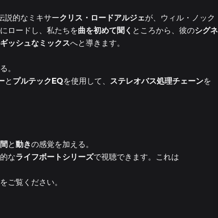
伝説的なミキサー
クリス・ロードアルジェ
が、ウィル・ノック
4エピソー
にロードし、私たちを
曲を初めて聞く
ところから、彼の
シグネ
ギッシュなミックス
へと導きます。
6
る。
ー
と
プルテックEQ
を使用して、
ステレオバス処理チェーン
を
2エピソー
7エピソー
間
と
動き
の感覚を加える。
的な
ライフボートシリーズ
で視聴できます。これは
をご覧ください。
27
8