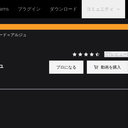
eams
プラグイン
ダウンロード
コミュニティ
ロード＝アルジュ
(77レビュー)
ュ
プロになる
動画を購入
31