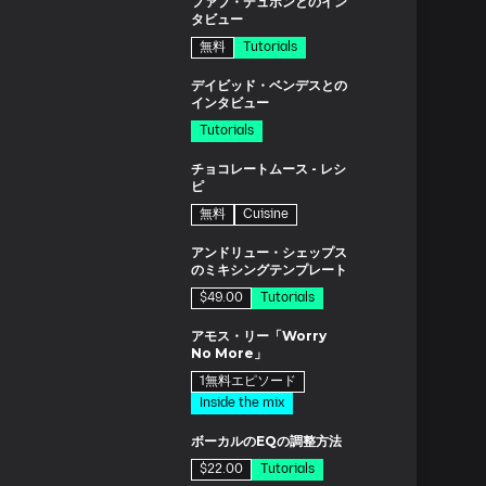
ファブ・デュポンとのイン
タビュー
無料
Tutorials
ド
デイビッド・ベンデスとの
インタビュー
Tutorials
分
チョコレートムース - レシ
ピ
無料
Cuisine
ド
アンドリュー・シェップス
のミキシングテンプレート
$49.00
Tutorials
ド
アモス・リー「Worry
No More」
1無料エピソード
Inside the mix
分
ボーカルのEQの調整方法
$22.00
Tutorials
分