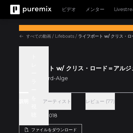
ビデオ
メンター
Livestr
すべての動画
/
Lifeboats
/
ライフボート w/ クリス・
ト
Collective mix
レ
ライフボート w/ クリス・ロード＝アルジ
ー
w/
Chris Lord-Alge
ラ
ー
を
アーティスト
レビュー (77)
説明
視
聴
1時間 38分 • 2018
ファイルをダウンロード