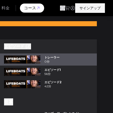
料金
コース
サインアップ
エピソード (2)
トレーラー
0分
エピソード1
56分
エピソード2
42分
提案
分