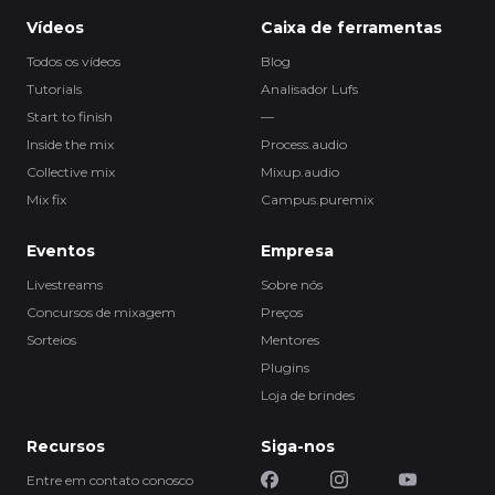
Vídeos
Caixa de ferramentas
Todos os vídeos
Blog
Tutorials
Analisador Lufs
Start to finish
—
Inside the mix
Process.audio
Collective mix
Mixup.audio
Mix fix
Campus.puremix
Eventos
Empresa
Livestreams
Sobre nós
Concursos de mixagem
Preços
Sorteios
Mentores
Plugins
Loja de brindes
Recursos
Siga-nos
Entre em contato conosco