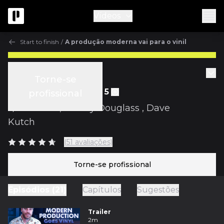
Vídeos
Start to finish
/
A produção moderna vai para o vinil
Start to finish
Torne-se
Ep.15 Mixagem - parte 5
profissional
c/
ill Factor
,
Jimmy Douglass
,
Dave
Kutch
(51 avaliações)
Torne-se profissional
Episódios (21)
Capítulos
Sugestões
Trailer
2m