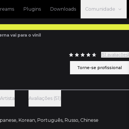
treams
Plugins
Downloads
Comunidade
na vai para o vinil
(51 avaliações)
Torne-se profissional
Artista
Avaliações (51)
Japanese, Korean, Português, Russo, Chinese