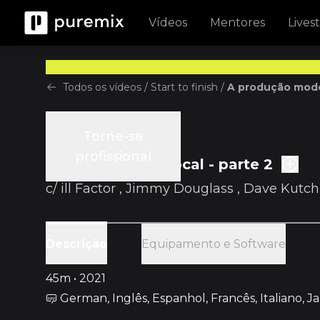
Vídeos
Mentores
Lives
Todos os vídeos
/
Start to finish
/
A produção moder
Torne-se
Start to finish
profissional
Ep.8 Produção Vocal - parte 2
c/
ill Factor
,
Jimmy Douglass
,
Dave Kutch
Equipamento e Software
Descrição
45m • 2021
German, Inglês, Espanhol, Francês, Italiano, 