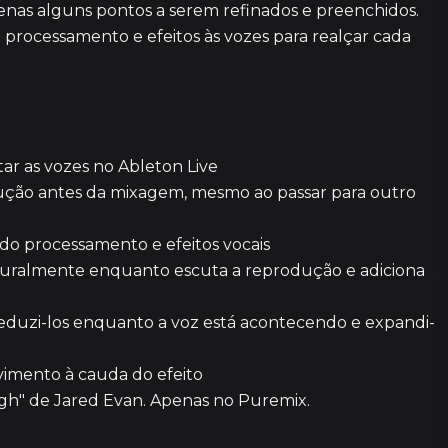
apenas alguns pontos a serem refinados e preenchidos.
a processamento e efeitos às vozes para realçar cada
tar as vozes no Ableton Live
ução antes da mixagem, mesmo ao passar para outro
do processamento e efeitos vocais
naturalmente enquanto escuta a reprodução e adiciona
 reduzi-los enquanto a voz está acontecendo e expandi-
38
ovimento à cauda do efeito
52
ough" de Jared Evan. Apenas no Puremix.
4 episódi