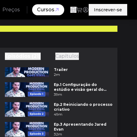
Preços
Cursos
Inscrever-se
Episódios (21)
Capítulos
Trailer
2m
Ep.1 Configuração do
estúdio e visão geral do
Ableton
39m
Ep.2 Reiniciando o processo
criativo
49m
Ep.3 Apresentando Jared
Evan
32m