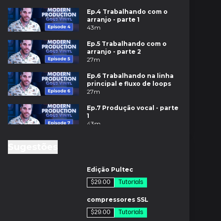
Ep.4 Trabalhando com o
arranjo - parte 1
43m
Ep.5 Trabalhando com o
arranjo - parte 2
27m
Ep.6 Trabalhando na linha
principal e fluxo de loops
27m
Ep.7 Produção vocal - parte
1
43m
Ep.8 Produção Vocal - parte
Sugestões
2
45m
m
Capítulos
Edição Pultec
$29.00
Tutorials
Ep.9 Melhorando a
m
produção
compressores SSL
50m
$29.00
Tutorials
Ep.10 Adicionando adlibs e
os