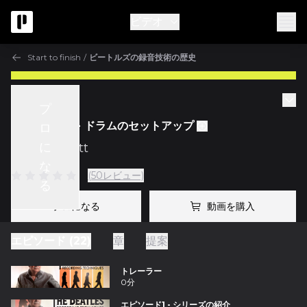
ビデオ
Start to finish
/
ビートルズの録音技術の歴史
Start to finish
プ
エピソード2 - ドラムのセットアップ
ロ
に
w/
Ken Scott
な
(50レビュー)
る
プロになる
動画を購入
エピソード (22)
章
提案
トレーラー
0分
エピソード1 - シリーズの紹介