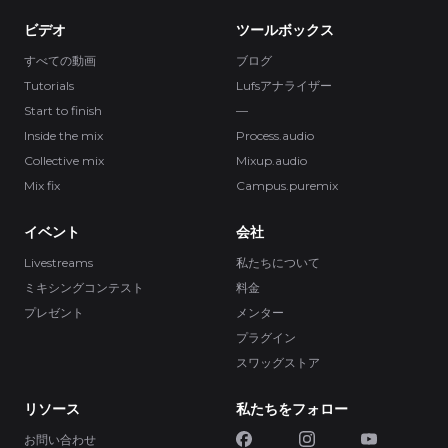
ビデオ
ツールボックス
すべての動画
ブログ
Tutorials
Lufsアナライザー
Start to finish
—
Inside the mix
Process.audio
Collective mix
Mixup.audio
Mix fix
Campus.puremix
イベント
会社
Livestreams
私たちについて
ミキシングコンテスト
料金
プレゼント
メンター
プラグイン
スワッグストア
リソース
私たちをフォロー
お問い合わせ