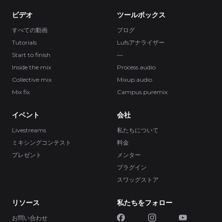
ビデオ
ツールボックス
すべての動画
ブログ
Tutorials
Lufsアナライザー
Start to finish
—
Inside the mix
Process.audio
Collective mix
Mixup.audio
Mix fix
Campus.puremix
イベント
会社
Livestreams
私たちについて
ミキシングコンテスト
料金
プレゼント
メンター
プラグイン
スワッグストア
リソース
私たちをフォロー
お問い合わせ