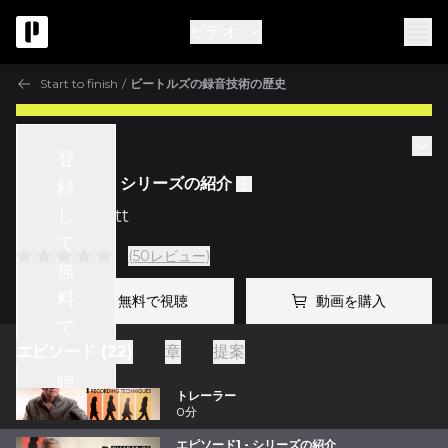
ビデオ
Start to finish
/
ビートルズの録音技術の歴史
Start to finish
登
エピソード1 - シリーズの紹介
録
し
w/
Ken Scott
て
(50レビュー)
無
料
登録して無料で視聴
動画を購入
で
エピソード (22)
章
提案
視
聴
トレーラー
0分
エピソード1 - シリーズの紹介