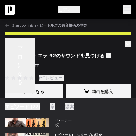
ビデオ
Start to finish
/
ビートルズの録音技術の歴史
Start to finish
プ
エピソード9 - エラ #2のサウンドを見つける
ロ
に
w/
Ken Scott
な
(50レビュー)
る
プロになる
動画を購入
エピソード (22)
章
提案
トレーラー
0分
エピソード1 - シリーズの紹介