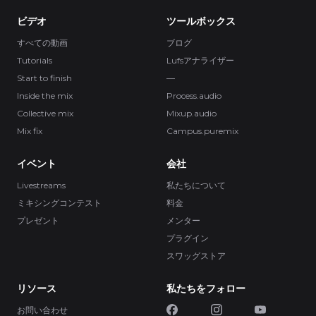
ビデオ
ツールボックス
すべての動画
ブログ
Tutorials
Lufsアナライザー
Start to finish
—
Inside the mix
Process.audio
Collective mix
Mixup.audio
Mix fix
Campus.puremix
イベント
会社
Livestreams
私たちについて
ミキシングコンテスト
料金
プレゼント
メンター
プラグイン
スワッグストア
リソース
私たちをフォロー
お問い合わせ